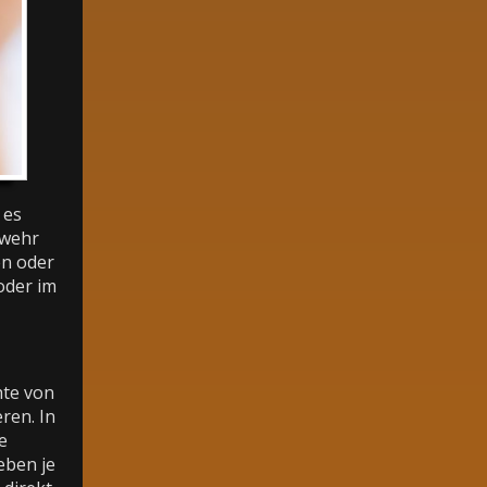
 es
rwehr
en oder
oder im
hte von
ren. In
e
eben je