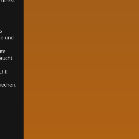
direkt
s
ne und
ute
raucht
cht!
iechen.