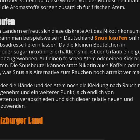
n oder Koffein ab. Diese werden von der Mundschleimhaut 
d die Aromastoffe sorgen zusätzlich für frischen Atem.
aufen
 Ländern erfreut sich diese diskrete Art des Nikotinkonsum
kann man beispielsweise in Deutschland
Snus kaufen
onli
ubsadresse liefern lassen. Da die kleinen Beutelchen in
der sogar nikotinfrei erhältlich sind, ist der Urlaub eine g
n abzugewöhnen. Auf einen frischen Atem oder einen Kick b
ten. Die Snusbeutel können statt Nikotin auch Koffein oder
 was Snus als Alternative zum Rauchen noch attraktiver ma
 weder die Hände und der Atem noch die Kleidung nach Rauch r
ngenehm und ein weiterer Punkt, sich endlich von
tten zu verabschieden und sich dieser relativ neuen und
uzuwenden.
alzburger Land