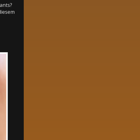
rants?
diesem