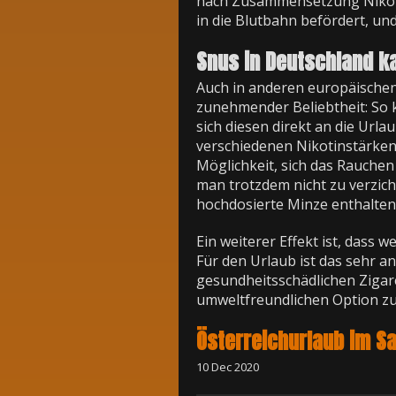
nach Zusammensetzung Nikoti
in die Blutbahn befördert, un
Snus in Deutschland k
Auch in anderen europäischen
zunehmender Beliebtheit: So 
sich diesen direkt an die Urla
verschiedenen Nikotinstärken o
Möglichkeit, sich das Rauche
man trotzdem nicht zu verzich
hochdosierte Minze enthalten,
Ein weiterer Effekt ist, dass
Für den Urlaub ist das sehr a
gesundheitsschädlichen Zigare
umweltfreundlichen Option z
Österreichurlaub im S
10 Dec 2020