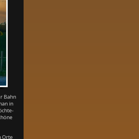
er Bahn
man in
öchte-
schöne
n Orte